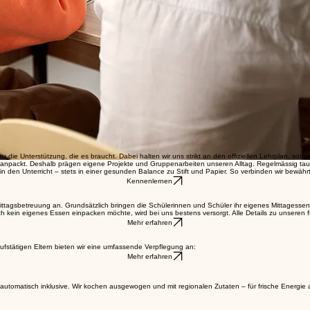
 die Unterstützung, die es braucht. Dabei halten wir uns strikt an den offiziellen Lehrplan, soda
t anpackt. Deshalb prägen eigene Projekte und Gruppenarbeiten unseren Alltag. Regelmässig ta
oll in den Unterricht – stets in einer gesunden Balance zu Stift und Papier. So verbinden wir be
Kennenlernen
e Mittagsbetreuung an. Grundsätzlich bringen die Schülerinnen und Schüler ihr eigenes Mittages
in eigenes Essen einpacken möchte, wird bei uns bestens versorgt. Alle Details zu unseren fri
Mehr erfahren
rufstätigen Eltern bieten wir eine umfassende Verpflegung an:
Mehr erfahren
i automatisch inklusive. Wir kochen ausgewogen und mit regionalen Zutaten – für frische Energie