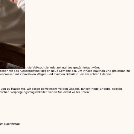
ss der Anschluss an die Volksschule jederzeit nahtlos gewährleistet wäre.
uschen wir das Klassenzimmer gegen neue Lernorte ein, um Inhalte hautnah und praxisnah zu
währtes Wissen mit innovativen Wegen und machen Schule zu einem echten Erlebnis.
sen von zu Hause mit. Wir essen gemeinsam mit den Gspänli, tanken neue Energie, spielen
schen Verpflegungsmöglichkeiten finden Sie direkt weiter unten:
 am Nachmittag.