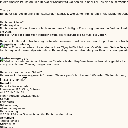
In der grossen Pause am Vor- und/oder Nachmittag können die Kinder bei uns eine ausgewoge
Zmorga
Ein guter Tag beginnt mit einer stärkenden Mahlzeit. Wer schon früh zu uns in die Morgenbetre
Nach der Schule?
Förderangebot
Nach dem regulären Unterricht funktioniert unser freiwilliges Zusatzangebot wie ein flexibler Ba
die Wahl.
Dieses Angebot steht auch Kindern offen, die nicht unsere Schule besuchen!
So kann Ihr Kind den Nachmittag problemlos zusammen mit Freunden und Gspänli aus der Nachb
Polysportive Förderung
In enger Zusammenarbeit mit der ehemaligen Olympia-Biathletin und Co-Gründerin
Selina Gaspa
ist eine optimale, vielseitige körperliche Entwicklung und vor allem die pure Freude an der ge
Lernförderung
Parallel zur sportlichen Action bieten wir für alle, die den Kopf trainieren wollen, eine geziel
und genau in dem Tempo, das gerade passt.
Bereit für den nächsten Schritt?
Haben wir Ihr Interesse geweckt? Lernen Sie uns persönlich kennen! Wir laden Sie herzlich ein
Platz sichern!
Kontakt
Rätische Privatschule
Loestrasse 117, Chur, Schweiz
+41 76 840 84 58
info@raetische-privatschule.ch
Schule
Ferienplan
Schulordnung
Absenzenreglement
Hausordnung
© 2026 Rätische Privatschule. Alle Rechte vorbehalten.
Schulgeld
Tarifreglement
Stipendium
Stiftungen