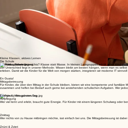
Kleine Klassen, aktives Lernen
Die Schule
Der Kern unseres Unterrichts? Klasse statt Masse. In kleinen Lerngruppen erhält jedes Kind genau
Der Unterschied liegt in unserer Methode: Wissen bleibt am besten hängen, wenn man es selbs
erleben. Damit wir die Kinder für die Welt von morgen stärken, integrieren wir moderne IT sinnv
En Guata!
Mittagsbetreuung
Für Kinder, die über den Mittag in der Schule bleiben, bieten wir eine kompetente und familiär
zusammen und helfen bei Bedarf auch gerne bei anstehenden schulischen Aufgaben. Wer jedoch ke
Energie für den ganzen Tag
Verpflegung
Wer viel lernt und erlebt, braucht gute Energie. Für Kinder mit einem längeren Schulweg oder be
Zmittag
Wer nichts von zu Hause mitbringen möchte, isst einfach bei uns. Die Mittagsbetreuung ist dabe
Znüni & Zvieri