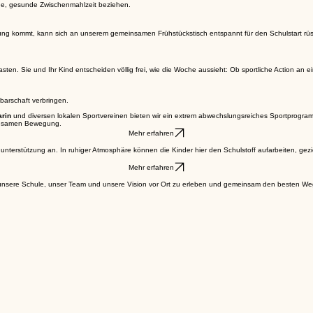
ne, gesunde Zwischenmahlzeit beziehen.
uung kommt, kann sich an unserem gemeinsamen Frühstückstisch entspannt für den Schulstart rüs
ukasten. Sie und Ihr Kind entscheiden völlig frei, wie die Woche aussieht: Ob sportliche Action 
arschaft verbringen.
rin
und diversen lokalen Sportvereinen bieten wir ein extrem abwechslungsreiches Sportprogramm
meinsamen Bewegung.
Mehr erfahren
te Lernunterstützung an. In ruhiger Atmosphäre können die Kinder hier den Schulstoff aufarbeiten,
Mehr erfahren
, unsere Schule, unser Team und unsere Vision vor Ort zu erleben und gemeinsam den besten Weg 