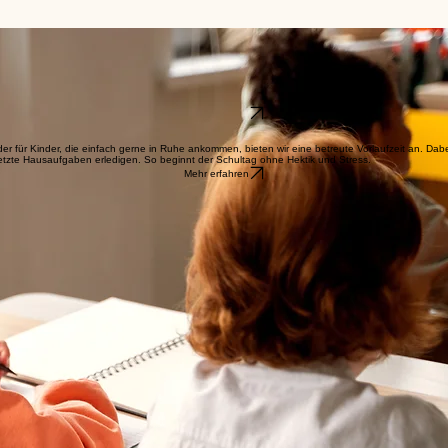
ntierte
Tagesschule
passen wir uns wie ein flexibler Baukasten Ihrem Familienalltag an. Pers
gitalisierung spielerisch fit für die Welt von morgen.
 Zyklen: Die 1. und 2. Klasse sowie die 3. bis 6. Klasse bilden jeweils eine eigene Einheit. So
n alle Details:
Kennenlernen
oder für Kinder, die einfach gerne in Ruhe ankommen, bieten wir eine betreute Vorlaufzeit an. Dab
 letzte Hausaufgaben erledigen. So beginnt der Schultag ohne Hektik und Stress.
Mehr erfahren