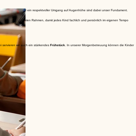
önliche Betreuung und ein respektvoller Umgang auf Augenhöhe sind dabei unser Fundament.
 schaffen wir den idealen Rahmen, damit jedes Kind fachlich und persönlich im eigenen Tempo
ei servieren wir auch ein stärkendes
Frühstück
. In unserer Morgenbetreuung können die Kinder