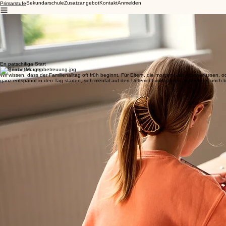
Sekundarschule
Zusatzangebot
Kontakt
Anmelden
Primarstufe
In unserer Primarstufe greifen Lernen, Entdecken und Spass nahtlos ineinander. Als zukunftsorie
Darauf aufbauend machen wir die Kinder mit einem starken Fokus auf Bewegung, Gesundheit und Di
Um den unterschiedlichen Entwicklungsphasen perfekt gerecht zu werden, unterrichten wir in zwei
wachsen kann.
Neugierig, wie dieser massgeschneiderte Schulalltag konkret aussieht? Entdecken Sie weiter unte
En patschifiga Start
Morgenbetreuung
Wir wissen, dass der Familienalltag oft früh beginnt. Für Eltern, die morgens zur Arbeit müssen, 
ganz entspannt in den Tag starten, sich mental auf den Unterricht vorbereiten, lesen oder noch